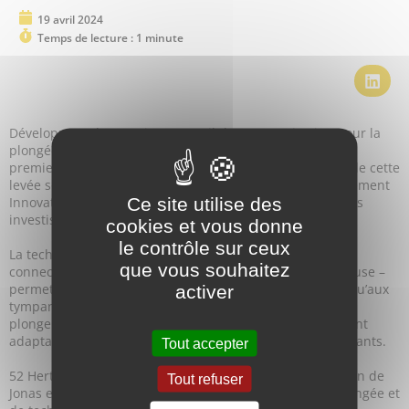
19 avril 2024
Temps de lecture :
1 minute
Développeur du premier appareil de communication pour la
plongée sous-marine (Talky-Divy®), 52 Hertz boucle son
premier tour de financement en amorçage. Les acteurs de cette
levée sont le fonds Breizh Up, le fonds Ifremer Investissement
Ce site utilise des
Innovation, des réseaux de Business Angels ainsi que des
investisseurs privés.
cookies et vous donne
le contrôle sur ceux
La technologie est basée sur un embout de détendeur
que vous souhaitez
connecté, embarquant des écouteurs à conduction osseuse –
permettant l’écoute par vibrations depuis les dents, jusqu’aux
activer
tympans – et d’un microphone afin de capter la voix des
plongeurs. Ce dispositif unique au monde est directement
adaptable aux détendeurs de plongée sous-marine existants.
Tout accepter
52 Hertz a été fondée en septembre 2020 sous l’impulsion de
Tout refuser
Jonas et Gabriel Guerche, deux frères passionnés de plongée et